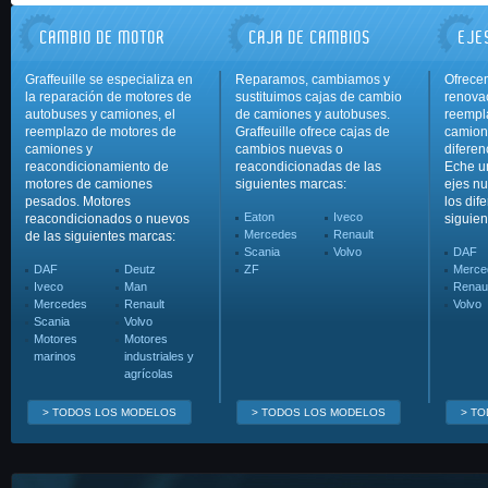
CAMBIO DE MOTOR
CAJA DE CAMBIOS
EJE
Graffeuille se especializa en
Reparamos, cambiamos y
Ofrece
la reparación de motores de
sustituimos cajas de cambio
renovac
autobuses y camiones, el
de camiones y autobuses.
reempl
reemplazo de motores de
Graffeuille ofrece cajas de
camion
camiones y
cambios nuevas o
diferen
reacondicionamiento de
reacondicionadas de las
Eche un
motores de camiones
siguientes marcas:
ejes n
pesados. Motores
los dif
Eaton
Iveco
reacondicionados o nuevos
siguien
Mercedes
Renault
de las siguientes marcas:
Scania
Volvo
DAF
DAF
Deutz
ZF
Merce
Iveco
Man
Renaul
Mercedes
Renault
Volvo
Scania
Volvo
Motores
Motores
marinos
industriales y
agrícolas
> TODOS LOS MODELOS
> TODOS LOS MODELOS
> T