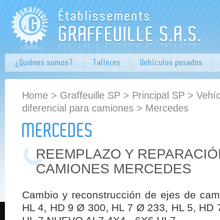
¿Quiénes somos?
Talleres
Vehículos pesados
Home
>
Graffeuille SP
>
Principal SP
>
Vehí
diferencial para camiones
> Mercedes
MERCEDES
REEMPLAZO Y REPARACIÓN
CAMIONES MERCEDES
Cambio y reconstrucción de ejes de ca
HL 4, HD 9 Ø 300, HL 7 Ø 233, HL 5, HD