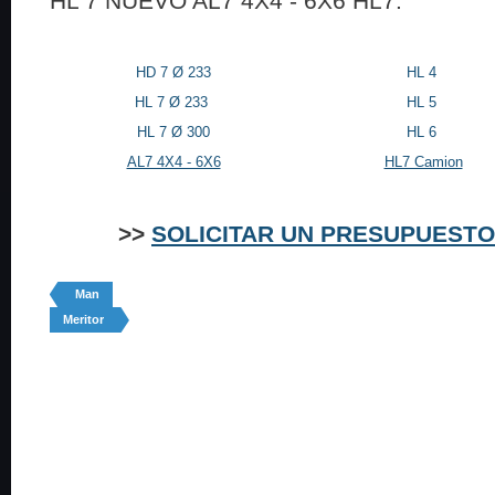
HL 7 NUEVO AL7 4X4 - 6X6 HL7.
HD 7 Ø 233
HL 4
HL 7 Ø 233
HL 5
HL 7 Ø 300
HL 6
AL7 4X4 - 6X6
HL7 Camion
>>
SOLICITAR UN PRESUPUEST
Man
Meritor