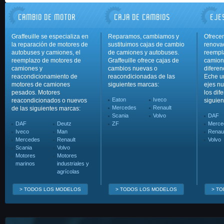
CAMBIO DE MOTOR
CAJA DE CAMBIOS
EJE
Graffeuille se especializa en
Reparamos, cambiamos y
Ofrece
la reparación de motores de
sustituimos cajas de cambio
renovac
autobuses y camiones, el
de camiones y autobuses.
reempl
reemplazo de motores de
Graffeuille ofrece cajas de
camion
camiones y
cambios nuevas o
diferen
reacondicionamiento de
reacondicionadas de las
Eche un
motores de camiones
siguientes marcas:
ejes n
pesados. Motores
los dif
Eaton
Iveco
reacondicionados o nuevos
siguien
Mercedes
Renault
de las siguientes marcas:
Scania
Volvo
DAF
DAF
Deutz
ZF
Merce
Iveco
Man
Renaul
Mercedes
Renault
Volvo
Scania
Volvo
Motores
Motores
marinos
industriales y
agrícolas
> TODOS LOS MODELOS
> TODOS LOS MODELOS
> T